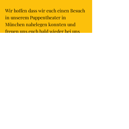
Wir hoffen dass wir euch einen Besuch 
in unserem 
Puppentheater in 
München
 nahelegen konnten und 
freuen uns euch bald wieder bei uns 
willkommen heißen zu dürfen.
Servus und bis bald
Euer Kasperl & Co.
Aktuelle Beiträge
Alle ansehen