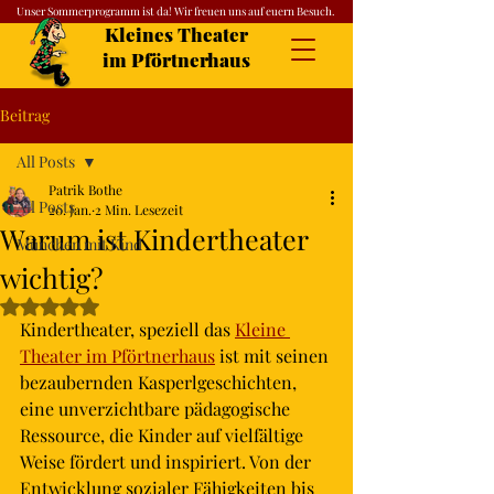
Unser Sommerprogramm ist da! Wir freuen uns auf euern Besuch.
Kleines Theater
im Pförtnerhaus
Beitrag
All Posts
Patrik Bothe
All Posts
20. Jan.
2 Min. Lesezeit
Warum ist Kindertheater
München mit Kind
wichtig?
Mit NaN von 5 Sternen bewertet.
Kindertheater, speziell das 
Kleine 
Theater im Pförtnerhaus
 ist mit seinen 
bezaubernden Kasperlgeschichten, 
eine unverzichtbare pädagogische 
Ressource, die Kinder auf vielfältige 
Weise fördert und inspiriert. Von der 
Entwicklung sozialer Fähigkeiten bis 