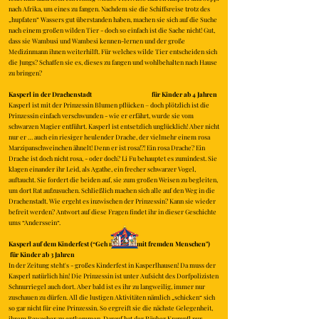
nach Afrika, um eines zu fangen. Nachdem sie die Schiffsreise trotz des
„hupfaten” Wassers gut überstanden haben, machen sie sich auf die Suche
nach einem großen wilden Tier - doch so einfach ist die Sache nicht! Gut,
dass sie Wambusi und Wambesi kennen-lernen und der große
Medizinmann ihnen weiterhilft. Für welches wilde Tier entscheiden sich
die Jungs? Schaffen sie es, dieses zu fangen und wohlbehalten nach Hause
zu bringen?
Kasperl in der Drachenstadt für Kinder ab 4 Jahren
Kasperl ist mit der Prinzessin Blumen pflücken – doch plötzlich ist die
Prinzessin einfach verschwunden - wie er erfährt, wurde sie vom
schwarzen Magier entführt. Kasperl ist entsetzlich unglücklich! Aber nicht
nur er … auch ein riesiger heulender Drache, der vielmehr einem rosa
Marzipanschweinchen ähnelt! Denn er ist rosa!?! Ein rosa Drache? Ein
Drache ist doch nicht rosa, - oder doch? Li Fu behauptet es zumindest. Sie
klagen einander ihr Leid, als Agathe, ein frecher schwarzer Vogel,
auftaucht. Sie fordert die beiden auf, sie zum großen Weisen zu begleiten,
um dort Rat aufzusuchen. Schließlich machen sich alle auf den Weg in die
Drachenstadt. Wie ergeht es inzwischen der Prinzessin? Kann sie wieder
befreit werden? Antwort auf diese Fragen findet ihr in dieser Geschichte
ums “Anderssein“.
Kasperl auf dem Kinderfest (“Geh nicht mit mit fremden Menschen")
für Kinder ab 3 Jahren
In der Zeitung steht's - großes Kinderfest in Kasperlhausen! Da muss der
Kasperl natürlich hin! Die Prinzessin ist unter Aufsicht des Dorfpolizisten
Schnurriegel auch dort. Aber bald ist es ihr zu langweilig, immer nur
zuschauen zu dürfen. All die lustigen Aktivitäten nämlich „schicken“ sich
so gar nicht für eine Prinzessin. So ergreift sie die nächste Gelegenheit,
ihrem Bewacher zu entkommen. Darauf hat der Räuber Krampfl nur