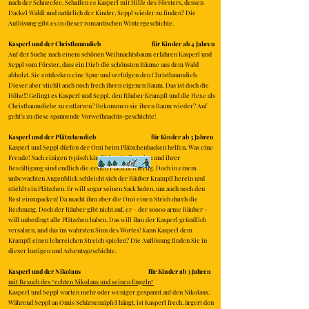
nach der Schneefee. Schaffen es Kasperl mit Hilfe des Försters, dessen
Dackel Waldi und natürlich der Kinder, Seppl wieder zu finden? Die
Auflösung gibt es in dieser romantischen Wintergeschichte.
Kasperl und der Christbaumdieb für Kinder ab 4 Jahren
Auf der Suche nach einem schönen Weihnachtsbaum erfahren Kasperl und
Seppl vom Förster, dass ein Dieb die schönsten Bäume aus dem Wald
abholzt. Sie entdecken eine Spur und verfolgen den Christbaumdieb.
Dieser aber stiehlt auch noch frech ihren eigenen Baum. Das ist doch die
Höhe!!! Gelingt es Kasperl und Seppl, den Räuber Krampfl und die Hexe als
Christbaumdiebe zu entlarven? Bekommen sie ihren Baum wieder? Auf
geht’s zu diese spannende Vorweihnachts-geschichte!
Kasperl und der Plätzchendieb für Kinder ab 3 Jahren
Kasperl und Seppl dürfen der Omi beim Plätzchenbacken helfen. Was eine
Freude! Nach einigen typisch kindlichen Reibereien und ihrer
Bewältigung sind endlich die ersten Plätzchen fertig. Doch in einem
unbewachten Augenblick schleicht sich der Räuber Krampfl herein und
stiehlt ein Plätzchen. Er will sogar seinen Sack holen, um auch noch den
Rest einzupacken! Da macht ihm aber die Omi einen Strich durch die
Rechnung. Doch der Räuber gibt nicht auf, er – der soooo arme Räuber -
will unbedingt alle Plätzchen haben. Das will ihm der Kasperl gründlich
versalzen, und das im wahrsten Sinn des Wortes! Kann Kasperl dem
Krampfl einen lehrreichen Streich spielen? Die Auflösung finden Sie in
dieser lustigen und Adventsgeschichte.
Kasperl und der Nikolaus für Kinder ab 3 Jahren
mit Besuch des “echten Nikolaus und seinen Engeln“
Kasperl und Seppl warten mehr oder weniger gespannt auf den Nikolaus.
Während Seppl an Omis Schürzenzipfel hängt, ist Kasperl frech, ärgert den