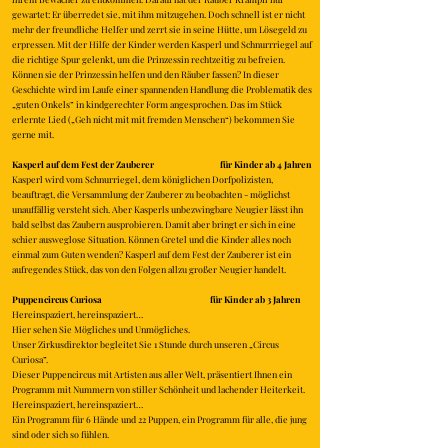
gewartet: Er überredet sie, mit ihm mitzugehen. Doch schnell ist er nicht
mehr der freundliche Helfer und zerrt sie in seine Hütte, um Lösegeld zu
erpressen. Mit der Hilfe der Kinder werden Kasperl und Schnurrriegel auf
die richtige Spur gelenkt, um die Prinzessin rechtzeitig zu befreien.
Können sie der Prinzessin helfen und den Räuber fassen? In dieser
Geschichte wird im Laufe einer spannenden Handlung die Problematik des
„guten Onkels” in kindgerechter Form angesprochen. Das im Stück
erlernte Lied („Geh nicht mit mit fremden Menschen“) bekommen Sie
gerne mit.
Kasperl auf dem Fest der Zauberer für Kinder ab 4 Jahren
Kasperl wird vom Schnurriegel, dem königlichen Dorfpolizisten,
beauftragt, die Versammlung der Zauberer zu beobachten - möglichst
unauffällig versteht sich. Aber Kasperls unbezwingbare Neugier lässt ihn
bald selbst das Zaubern ausprobieren. Damit aber bringt er sich in eine
schier ausweglose Situation. Können Gretel und die Kinder alles noch
einmal zum Guten wenden? Kasperl auf dem Fest der Zauberer ist ein
aufregendes Stück, das von den Folgen allzu großer Neugier handelt.
Puppencircus Curiosa für Kinder ab 3 Jahren
Hereinspaziert, hereinspaziert…
Hier sehen Sie Mögliches und Unmögliches.
Unser Zirkusdirektor begleitet Sie 1 Stunde durch unseren „Circus
Curiosa”.
Dieser Puppencircus mit Artisten aus aller Welt, präsentiert Ihnen ein
Programm mit Nummern von stiller Schönheit und lachender Heiterkeit.
Hereinspaziert, hereinspaziert…
Ein Programm für 6 Hände und 22 Puppen, ein Programm für alle, die jung
sind oder sich so fühlen.