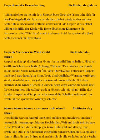
Kasperl und der Hexenfasching für Kinder ab 4 Jahren
Aufgrund einer Wette mit dem Kasperl beschließt die Prinzessin, sich für
den Faschingsball als Hexe zu verkleiden. Dabei wird sie aber von der
echten Hexe überrascht, entführt und verhext. Als Kasperl dies erfährt,
will er mit Hilfe der Kinder die Hexe überlisten. Können sie die
Prinzessin retten? Viel Spaß macht in diesem Stück besonders die (fast)
echte Hexerei im Hexenhaus.
Kasperls Abenteuer im Winterwald für Kinder ab 4
Jahren
Kasperl und Seppl dürfen dem Förster beim Wildfüttern helfen. Plötzlich
knallt ein Schuss – es heißt: Achtung, Wilderer! Der Förster macht sich
sofort auf die Suche nach dem Übeltäter. Durch Zufall entdecken Kasperl
und Seppl tags darauf eine Spur. Trotz eindrücklicher Warnung verfolgen
sie die Verdächtigen. Das jedoch bekommt ihnen schlecht. Gut, dass
zumindest die Kinder Bescheid wissen, denn sonst würde die Sache übel
für sie ausgehen. Wie gelingt es dem Förster schließlich mit Hilfe der
Kinder, Kasperl und Seppl zu befreien und die Schuften zu fangen? Das
erzählt diese spannende Wintergeschichte.
Schnee Schnee Schnee - warum es nicht schneit. für Kinder ab 3
Jahren
Ungeduldig warten Kasperl und Seppl auf den ersten Schnee, um ihren
neuen Schlitten auszuprobieren. Doch leider: Weit und breit kein Schnee
in Sicht! Weil der kleine Seppl gar keine Ruhe gibt und ständig fragt,
erzählt die Omi eine Gutenacht-geschichte von der Schneefee. Seppl aber
nimmt alles für bare Münze und macht sich, als alle schlafen, auf die Suche