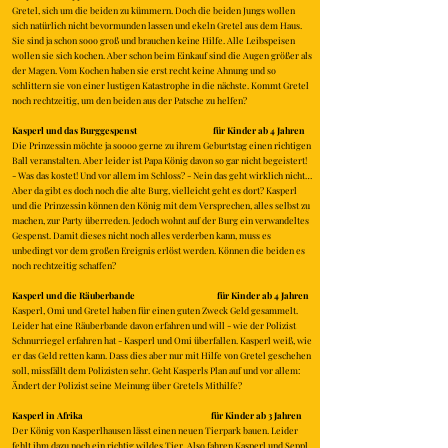
Gretel, sich um die beiden zu kümmern. Doch die beiden Jungs wollen
sich natürlich nicht bevormunden lassen und ekeln Gretel aus dem Haus.
Sie sind ja schon sooo groß und brauchen keine Hilfe. Alle Leibspeisen
wollen sie sich kochen. Aber schon beim Einkauf sind die Augen größer als
der Magen. Vom Kochen haben sie erst recht keine Ahnung und so
schlittern sie von einer lustigen Katastrophe in die nächste. Kommt Gretel
noch rechtzeitig, um den beiden aus der Patsche zu helfen?
Kasperl und das Burggespenst für Kinder ab 4 Jahren
Die Prinzessin möchte ja soooo gerne zu ihrem Geburtstag einen richtigen
Ball veranstalten. Aber leider ist Papa König davon so gar nicht begeistert!
- Was das kostet! Und vor allem im Schloss? - Nein das geht wirklich nicht…
Aber da gibt es doch noch die alte Burg, vielleicht geht es dort? Kasperl
und die Prinzessin können den König mit dem Versprechen, alles selbst zu
machen, zur Party überreden. Jedoch wohnt auf der Burg ein verwandeltes
Gespenst. Damit dieses nicht noch alles verderben kann, muss es
unbedingt vor dem großen Ereignis erlöst werden. Können die beiden es
noch rechtzeitig schaffen?
Kasperl und die Räuberbande für Kinder ab 4 Jahren
Kasperl, Omi und Gretel haben für einen guten Zweck Geld gesammelt.
Leider hat eine Räuberbande davon erfahren und will - wie der Polizist
Schnurriegel erfahren hat - Kasperl und Omi überfallen. Kasperl weiß, wie
er das Geld retten kann. Dass dies aber nur mit Hilfe von Gretel geschehen
soll, missfällt dem Polizisten sehr. Geht Kasperls Plan auf und vor allem:
Ändert der Polizist seine Meinung über Gretels Mithilfe?
Kasperl in Afrika für Kinder ab 3 Jahren
Der König von Kasperlhausen lässt einen neuen Tierpark bauen. Leider
fehlt ihm dazu noch ein richtig wildes Tier. Also fahren Kasperl und Seppl