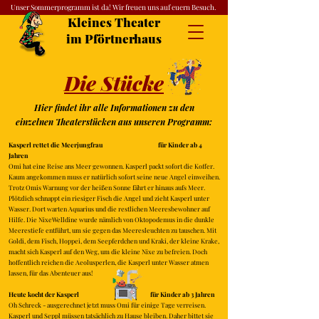
Unser Sommerprogramm ist da! Wir freuen uns auf euern Besuch.
Kleines Theater
im Pförtnerhaus
Die Stücke
Hier findet ihr alle Informationen zu den
einzelnen Theaterstücken aus unseren Programm:
Kasperl rettet die Meerjungfrau für Kinder ab 4
Jahren
Omi hat eine Reise ans Meer gewonnen. Kasperl packt sofort die Koffer.
Kaum angekommen muss er natürlich sofort seine neue Angel einweihen.
Trotz Omis Warnung vor der heißen Sonne fährt er hinaus aufs Meer.
Plötzlich schnappt ein riesiger Fisch die Angel und zieht Kasperl unter
Wasser. Dort warten Aquarius und die restlichen Meeresbewohner auf
Hilfe. Die NixeWelldine wurde nämlich von Oktopodemus in die dunkle
Meerestiefe entführt, um sie gegen das Meeresleuchten zu tauschen. Mit
Goldi, dem Fisch, Hoppei, dem Seepferdchen und Kraki, der kleine Krake,
macht sich Kasperl auf den Weg, um die kleine Nixe zu befreien. Doch
hoffentlich reichen die Aeolusperlen, die Kasperl unter Wasser atmen
lassen, für das Abenteuer aus!
Heute kocht der Kasperl für Kinder ab 3 Jahren
Oh Schreck - ausgerechnet jetzt muss Omi für einige Tage verreisen.
Kasperl und Seppl müssen tatsächlich zu Hause bleiben. Daher bittet sie